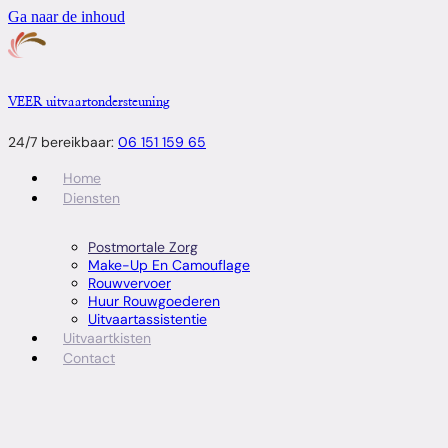
Ga naar de inhoud
VEER uitvaartondersteuning
24/7 bereikbaar:
06 151 159 65
Home
Diensten
Postmortale Zorg
Make-Up En Camouflage
Rouwvervoer
Huur Rouwgoederen
Uitvaartassistentie
Uitvaartkisten
Contact