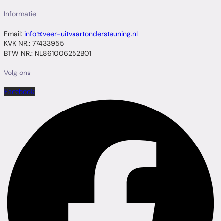
Informatie
Email:
info@veer-uitvaartondersteuning.nl
KVK NR.: 77433955
BTW NR.: NL861006252B01
Volg ons
Facebook